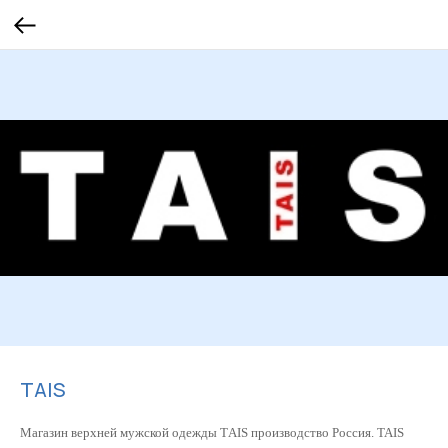
TAIS
Магазин верхней мужской одежды ТAIS производство Россия. TAIS