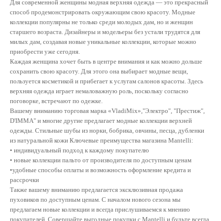
Для современной женщины модная верхняя одежда — это прекрасный
способ продемонстрировать окружающим свою красоту. Модные
коллекции популярны не только среди молодых дам, но и женщин
старшего возраста. Дизайнеры и модельеры без устали трудятся для
милых дам, создавая новые уникальные коллекции, которые можно
приобрести уже сегодня.
Каждая женщина хочет быть в центре внимания и как можно дольше
сохранить свою красоту. Для этого она выбирает модные вещи,
пользуется косметикой и прибегает к услугам салонов красоты. Здесь
верхняя одежда играет немаловажную роль, поскольку согласно
поговорке, встречают по одежке.
Вашему вниманию торговая марка «VladiMix»,"Электро", "Престиж",
D'IMMA" и многие другие предлагает модные коллекции верхней
одежды. Стильные шубы из норки, бобрика, овчины, песца, дубленки
из натуральной кожи Ключевые преимущества магазина Mantelli:
• индивидуальный подход к каждому покупателю
• новые коллекции пальто от производителя по доступным ценам
•удобные способы оплаты и возможность оформление кредита и
рассрочки
Также вашему вниманию предлагается эксклюзивная продажа
пуховиков по доступным ценам. С началом нового сезона мы
предлагаем новые коллекции и всегда прислушиваемся к мнению
покупателей. Совершайте выгодные покупки с Mantelli и будьте всегда