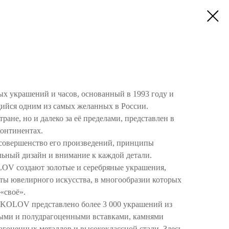
 украшений и часов, основанный в 1993 году и
ийся одним из самых желанных в России.
тране, но и далеко за её пределами, представлен в
континентах.
 совершенство его произведений, принципы
льный дизайн и внимание к каждой детали.
V создают золотые и серебряные украшения,
ты ювелирного искусства, в многообразии которых
«своё».
KOLOV представлено более 3 000 украшений из
нными и полудрагоценными вставками, камнями
рагоценных металлов и высококлассной стали. Здесь