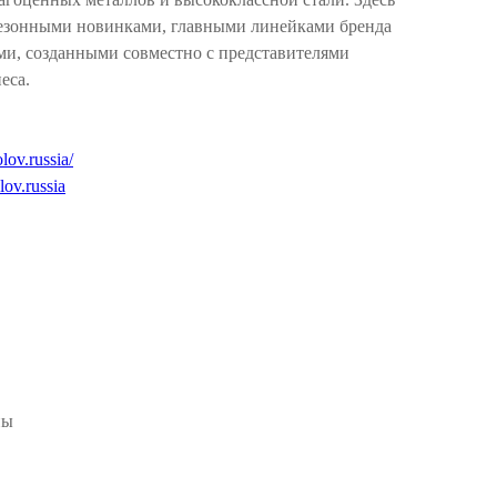
сезонными новинками, главными линейками бренда
и, созданными совместно с представителями
еса.
lov.russia/
ov.russia
ны