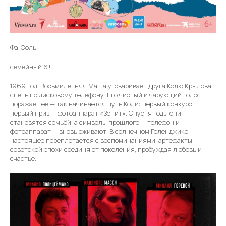
Фа-Соль
семейный 6+
1969 год. Восьмилетняя Маша уговаривает друга Колю Крылова
спеть по дисковому телефону. Его чистый и чарующий голос
поражает её — так начинается путь Коли: первый конкурс,
первый приз — фотоаппарат «Зенит». Спустя годы они
становятся семьёй, а символы прошлого — телефон и
фотоаппарат — вновь оживают. В солнечном Геленджике
настоящее переплетается с воспоминаниями, артефакты
советской эпохи соединяют поколения, пробуждая любовь и
счастье.