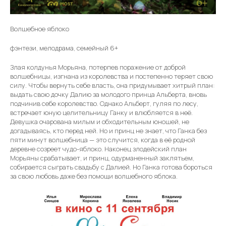
Волшебное яблоко
фэнтези, мелодрама, семейный 6+
Злая колдунья Морьяна, потерпев поражение от доброй
волшебницы, изгнана из королевства и постепенно теряет свою
силу. Чтобы вернуть себе власть, она придумывает хитрый план:
выдать свою дочку Далию за молодого принца Альберта, вновь
подчинив себе королевство. Однако Альберт, гуляя по лесу,
встречает юную целительницу Ганку и влюбляется в неё.
Девушка очарована милым и обходительным юношей, не
догадываясь, кто перед ней. Но и принц не знает, что Ганка без
пяти минут волшебница — это случится, когда в её родной
деревне созреет чудо-яблоко. Наконец злодейский план
Морьяны срабатывает, и принц, одурманенный заклятьем,
собирается сыграть свадьбу с Далией. Но Ганка готова бороться
за свою любовь даже без помощи волшебного яблока.