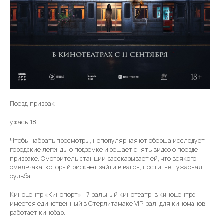
Поезд-призрак
ужасы 18+
Чтобы набрать просмотры, непопулярная ютюберша исследует
городские легенды о подземке и решает снять видео о поезде-
призраке. Смотритель станции рассказывает ей, что всякого
смельчака, который рискнет зайти в вагон, постигнет ужасная
судьба.
Киноцентр «Кинопорт» - 7-зальный кинотеатр, в киноцентре
имеется единственный в Стерлитамаке VIP-зал, для киноманов
работает кинобар.