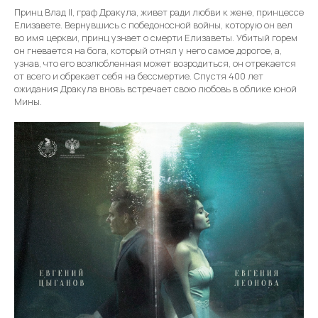
Принц Влад II, граф Дракула, живет ради любви к жене, принцессе
Елизавете. Вернувшись с победоносной войны, которую он вел
во имя церкви, принц узнает о смерти Елизаветы. Убитый горем
он гневается на бога, который отнял у него самое дорогое, а,
узнав, что его возлюбленная может возродиться, он отрекается
от всего и обрекает себя на бессмертие. Спустя 400 лет
ожидания Дракула вновь встречает свою любовь в облике юной
Мины.