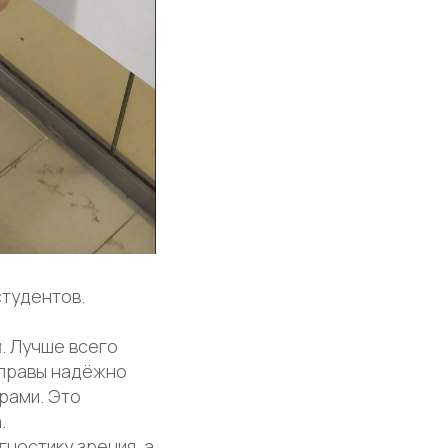
студентов.
. Лучше всего
оправы надёжно
рами. Это
.
ностику зрения, а