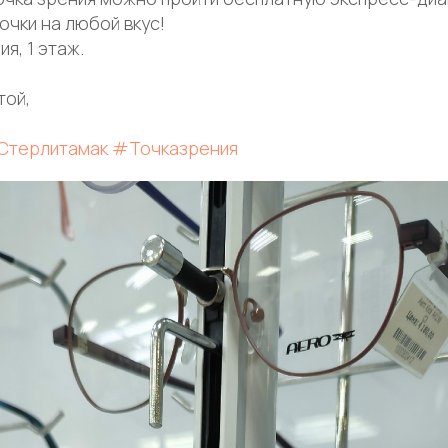
очки на любой вкус!
я, 1 этаж.
той,
Стерлитамак
#Точказрения