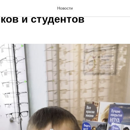
ения дарит - 30% на опр
Новости
ков и студентов