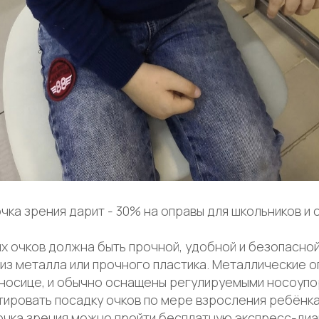
чка зрения дарит - 30% на оправы для школьников и 
х очков должна быть прочной, удобной и безопасной
 из металла или прочного пластика. Металлические 
носице, и обычно оснащены регулируемыми носоупо
тировать посадку очков по мере взросления ребёнка
очка зрения можно пройти бесплатную экспресс-диаг