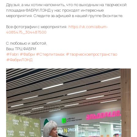
Друзья, а мы хотим напомнить, что по выходным на творческой
площадке ФАБРИ ЛЭНД у нас проходят интересные
мероприятия. Следите за афишей в нашей группе Вконтакте.
Все фотографии с мероприятия:
https://vk.com/album-
4085475_304487500
С любовью и заботой,
Ваш ТРЦ ФАБРИ
#Fabri
#Фабри
#Стерлитамак
#творческоепространство
#ФабриЛЭНД