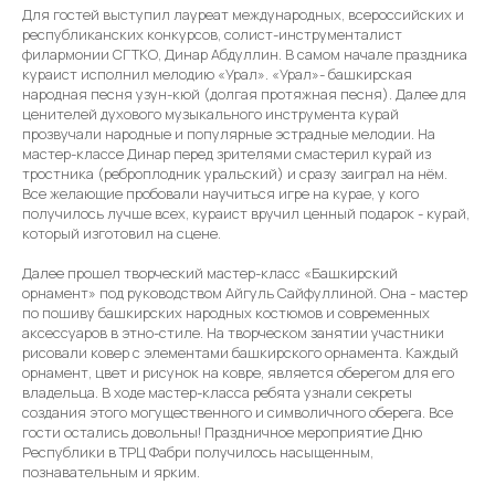
Для гостей выступил лауреат международных, всероссийских и
республиканских конкурсов, солист-инструменталист
филармонии СГТКО, Динар Абдуллин. В самом начале праздника
кураист исполнил мелодию «Урал». «Урал»- башкирская
народная песня узун-кюй (долгая протяжная песня). Далее для
ценителей духового музыкального инструмента курай
прозвучали народные и популярные эстрадные мелодии. На
мастер-классе Динар перед зрителями смастерил курай из
тростника (реброплодник уральский) и сразу заиграл на нём.
Все желающие пробовали научиться игре на курае, у кого
получилось лучше всех, кураист вручил ценный подарок - курай,
который изготовил на сцене.
Далее прошел творческий мастер-класс «Башкирский
орнамент» под руководством Айгуль Сайфуллиной. Она - мастер
по пошиву башкирских народных костюмов и современных
аксессуаров в этно-стиле. На творческом занятии участники
рисовали ковер с элементами башкирского орнамента. Каждый
орнамент, цвет и рисунок на ковре, является оберегом для его
владельца. В ходе мастер-класса ребята узнали секреты
создания этого могущественного и символичного оберега. Все
гости остались довольны! Праздничное мероприятие Дню
Республики в ТРЦ Фабри получилось насыщенным,
познавательным и ярким.