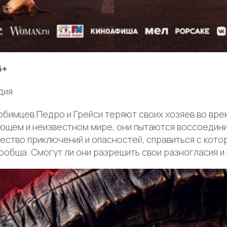
6+
дия
бимцев Педро и Грейси теряют своих хозяев во вре
ающем и неизвестном мире, они пытаются воссоедини
жество приключений и опасностей, справиться с кот
ообща. Смогут ли они разрешить свои разногласия и