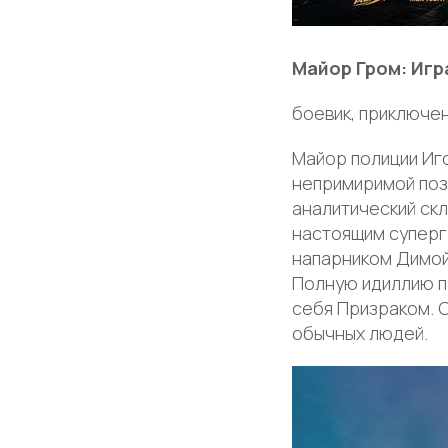
Майор Гром: Игр
боевик, приключе
Майор полиции Иг
непримиримой поз
аналитический ск
настоящим суперге
напарником Димой
Полную идиллию п
себя Призраком. О
обычных людей.