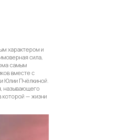
ым характером и
имоверная сила,
рома самым
иков вместе с
и Юлии Пчёлкиной.
я, называющего
в которой — жизни