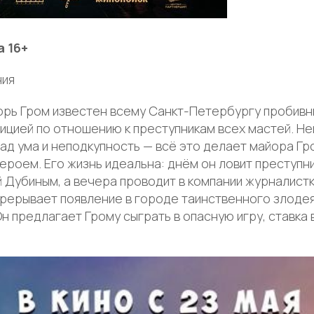
а 16+
ния
орь Гром известен всему Санкт-Петербургу пробивн
ицией по отношению к преступникам всех мастей. Не
лад ума и неподкупность — всё это делает майора Г
роем. Его жизнь идеальна: днём он ловит преступн
 Дубиным, а вечера проводит в компании журналистк
рерывает появление в городе таинственного злоде
н предлагает Грому сыграть в опасную игру, ставка 