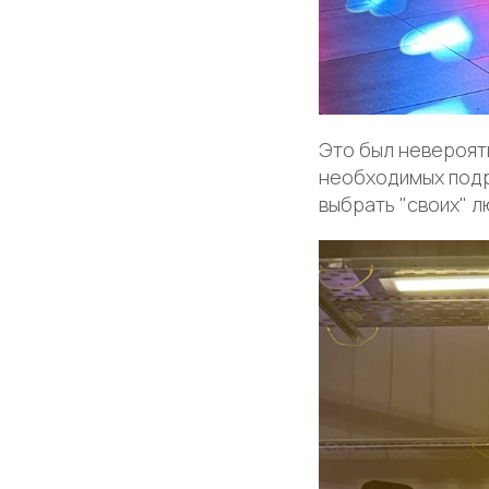
Это был невероятн
необходимых подр
выбрать "своих" л