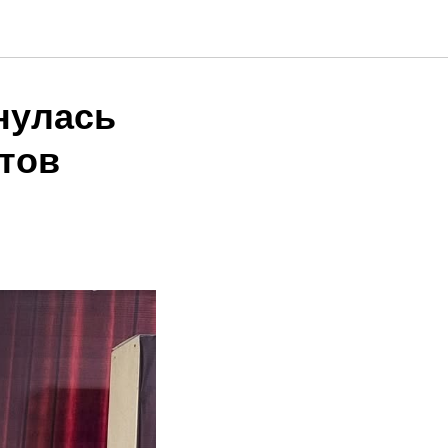
нулась
тов