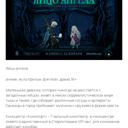
Яйцо ангела
аниме, мультфильм, фэнтези, драма 16+
Маленькая девочка, которая никогда не расстаётся с
загадочным яйцом, живёт в неком сюрреалистическом мире
тьмы и теней, где собирает различные сосуды и артефакты.
Однажды в город прибывает мужчина с оружием в форме креста.
Киноцентр «Кинопорт» - 7-зальный кинотеатр, в киноцентре
имеется единственный в Стерлитамаке VIP-зал, для киноманов
работает кинобар.