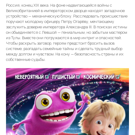
Россия, конец XIX века. На фоне надвигающейся войны с
Великобританией в императорском дворце находят загадочное
устройство — механическую блоху. Расследовать происшествие
поручают молодому офицеру Петру Огарёву, мечтающему
заслужить доверие императора Александра III. В поисках истины
он объединяется с Левшой — гениальным, но забытым мастером
из Тулы. Вместе они погружаются в мир интриг и опасностей.
Чтобы раскрыть заговор, героям предстоит бросить вызов
системе, разгадать семейные тайны и сделать трудный выбор
между долгом и чувством. На кону — безопасность страны и их
собственные судьбы.