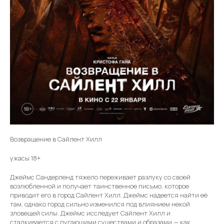
Возвращение в Сайлент Хилл
ужасы 18+
Джеймс Сандерленд тяжело переживает разлуку со своей
возлюбленной и получает таинственное письмо, которое
приводит его в город Сайлент Хилл. Джеймс надеется найти её
там, однако город сильно изменился под влиянием некой
зловещей силы. Джеймс исследует Сайлент Хилл и
сталкивается с пугающими существами и образами — как