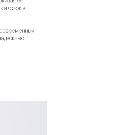
ркивая её
к и брюк в
т современный
 надежную