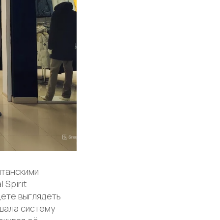
итанскими
Spirit
дете выглядеть
чшала систему