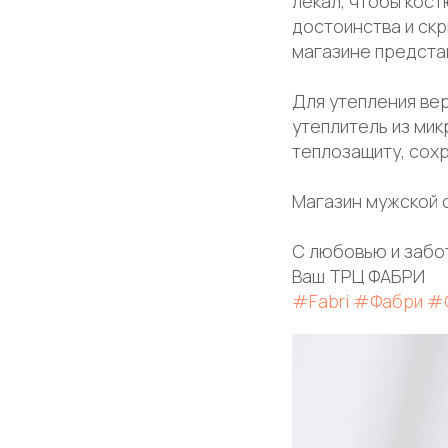
лекал, чтобы кост
достоинства и скр
магазине предста
Для утепления ве
утеплитель из ми
теплозащиту, сохр
Магазин мужской од
С любовью и забо
Ваш ТРЦ ФАБРИ
#Fabri
#Фабри
#