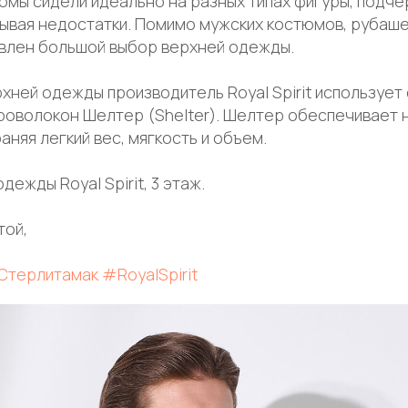
юмы сидели идеально на разных типах фигуры, подче
ывая недостатки. Помимо мужских костюмов, рубаше
влен большой выбор верхней одежды.
рхней одежды производитель Royal Spirit используе
кроволокон Шелтер (Shelter). Шелтер обеспечивает
аняя легкий вес, мягкость и объем.
ежды Royal Spirit, 3 этаж.
той,
Стерлитамак
#RoyalSpirit