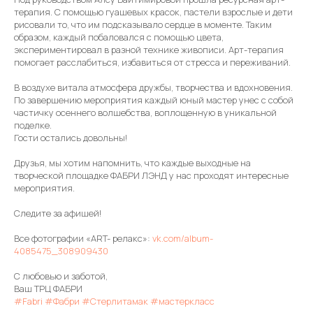
терапия. С помощью гуашевых красок, пастели взрослые и дети
рисовали то, что им подсказывало сердце в моменте. Таким
образом, каждый побаловался с помощью цвета,
экспериментировал в разной технике живописи. Арт-терапия
помогает расслабиться, избавиться от стресса и переживаний.
В воздухе витала атмосфера дружбы, творчества и вдохновения.
По завершению мероприятия каждый юный мастер унес с собой
частичку осеннего волшебства, воплощенную в уникальной
поделке.
Гости остались довольны!
Друзья, мы хотим напомнить, что каждые выходные на
творческой площадке ФАБРИ ЛЭНД у нас проходят интересные
мероприятия.
Следите за афишей!
Все фотографии «ART- релакс»:
vk.com/album-
4085475_308909430
С любовью и заботой,
Ваш ТРЦ ФАБРИ
#Fabri
#Фабри
#Стерлитамак
#мастеркласс