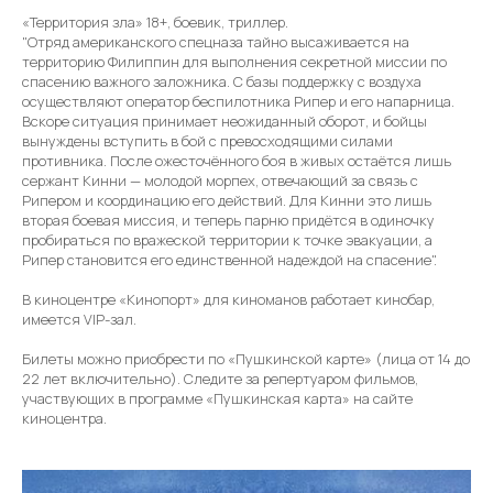
«Территория зла» 18+, боевик, триллер.
"Отряд американского спецназа тайно высаживается на
территорию Филиппин для выполнения секретной миссии по
спасению важного заложника. С базы поддержку с воздуха
осуществляют оператор беспилотника Рипер и его напарница.
Вскоре ситуация принимает неожиданный оборот, и бойцы
вынуждены вступить в бой с превосходящими силами
противника. После ожесточённого боя в живых остаётся лишь
сержант Кинни — молодой морпех, отвечающий за связь с
Рипером и координацию его действий. Для Кинни это лишь
вторая боевая миссия, и теперь парню придётся в одиночку
пробираться по вражеской территории к точке эвакуации, а
Рипер становится его единственной надеждой на спасение".
В киноцентре «Кинопорт» для киноманов работает кинобар,
имеется VIP-зал.
Билеты можно приобрести по «Пушкинской карте» (лица от 14 до
22 лет включительно). Следите за репертуаром фильмов,
участвующих в программе «Пушкинская карта» на сайте
киноцентра.