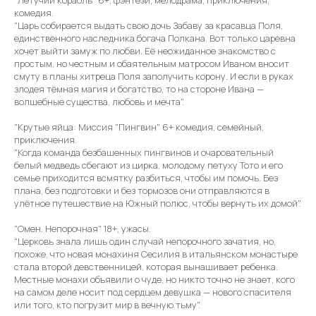
комедия.
"Царь собирается выдать свою дочь Забаву за красавца Поля,
единственного наследника богача Полкана. Вот только царевна
хочет выйти замуж по любви. Её неожиданное знакомство с
простым, но честным и обаятельным матросом Иваном вносит
смуту в планы хитреца Поля заполучить корону. И если в руках
злодея тёмная магия и богатство, то на стороне Ивана —
волшебные существа, любовь и мечта".
"Крутые яйца: Миссия "Пингвин" 6+ комедия, семейный,
приключения.
"Когда команда безбашенных пингвинов и очаровательный
белый медведь сбегают из цирка, молодому петуху Тото и его
семье приходится всмятку разбиться, чтобы им помочь. Без
плана, без подготовки и без тормозов они отправляются в
улётное путешествие на Южный полюс, чтобы вернуть их домой".
"Омен. Непорочная" 18+, ужасы.
"Церковь знала лишь один случай непорочного зачатия, но,
похоже, что новая монахиня Сесилия в итальянском монастыре
стала второй девственницей, которая вынашивает ребенка.
Местные монахи объявили о чуде, но никто точно не знает, кого
на самом деле носит под сердцем девушка — нового спасителя
или того, кто погрузит мир в вечную тьму".